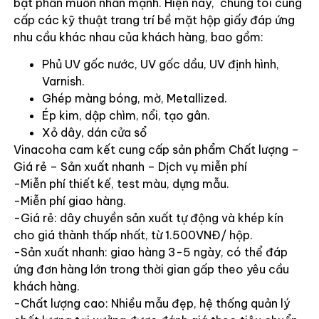
bật phần muốn nhấn mạnh. Hiện nay, chúng tôi cung
cấp các kỹ thuật trang trí bề mặt hộp giấy đáp ứng
nhu cầu khác nhau của khách hàng, bao gồm:
Phủ UV gốc nước, UV gốc dầu, UV định hình,
Varnish.
Ghép màng bóng, mờ, Metallized.
Ép kim, dập chìm, nổi, tạo gân.
Xỏ dây, dán cửa sổ
Vinacoha cam kết cung cấp sản phẩm Chất lượng –
Giá rẻ – Sản xuất nhanh – Dịch vụ miễn phí
-Miễn phí thiết kế, test màu, dựng mẫu.
-Miễn phí giao hàng.
-Giá rẻ: dây chuyền sản xuất tự động và khép kín
cho giá thành thấp nhất, từ 1.500VNĐ/ hộp.
-Sản xuất nhanh: giao hàng 3-5 ngày, có thể đáp
ứng đơn hàng lớn trong thời gian gấp theo yêu cầu
khách hàng.
-Chất lượng cao: Nhiều mẫu đẹp, hệ thống quản lý