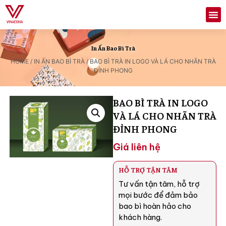
In Ấn Bao Bì Trà
HOME
/
IN ẤN BAO BÌ TRÀ
/ BAO BÌ TRÀ IN LOGO VÀ LÁ CHO NHÃN TRÀ
ĐỈNH PHONG
BAO BÌ TRÀ IN LOGO
VÀ LÁ CHO NHÃN TRÀ
ĐỈNH PHONG
Giá liên hệ
HỖ TRỢ TẬN TÂM
Tư vấn tận tâm, hỗ trợ
mọi bước để đảm bảo
bao bì hoàn hảo cho
khách hàng.