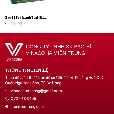
Bao Bì Trà In Ảnh Trái Nhàu
Giá liên hệ
CÔNG TY TNHH SX BAO BÌ
VINACOHA MIỀN TRUNG
THÔNG TIN LIÊN HỆ
Thửa đất số 88, Tờ bản đồ số 126, Tổ 16, Phường Hoà Quý,
Quận Ngũ Hành Sơn, TP Đà Nẵng
vinacohadanang@gmail.com
0707 43 3456
inanmientrung.com