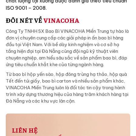
chất lượng tại xưởng được đánh giá theo tiêu chuẩn
ISO 9001 – 2008.
ĐÔI NÉT VỀ
VINACOHA
Công Ty TNHH SX Bao Bì VINACOHA Miền Trung tự hào là
đơn vị chuyên cung cấp các giải pháp in ấn bao bì hàng
đầu tại Việt Nam. Với bề dày kinh nghiệm và cơ sở hạ
tầng hiện đại tại Đà Nẵng cùng đội ngũ kỹ thuật viên
chuyên nghiệp, am hiểu sâu sắc về sản phẩm bao bì, đáp
ứng tiêu chuẩn khắt khe của từng ngành hàng.
Từ bao bì hộp yến sào, hộp đông trùng hạ thảo, hộp quà
Tết đến túi giấy, bao bì carton và nhiều sản phẩm khác,
VINACOHA Miền Trung luôn là đối tác tin cậy trong hành
trình xây dựng thương hiệu của hàng trăm khách hàng tại
Đà Nẵng và các khu vực lân cận.
LIÊN HỆ