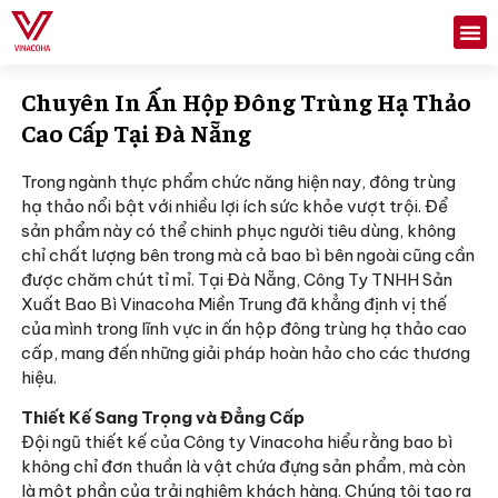
Chuyên In Ấn Hộp Đông Trùng Hạ Thảo
Cao Cấp Tại Đà Nẵng
Trong ngành thực phẩm chức năng hiện nay, đông trùng
hạ thảo nổi bật với nhiều lợi ích sức khỏe vượt trội. Để
sản phẩm này có thể chinh phục người tiêu dùng, không
chỉ chất lượng bên trong mà cả bao bì bên ngoài cũng cần
được chăm chút tỉ mỉ. Tại Đà Nẵng, Công Ty TNHH Sản
Xuất Bao Bì Vinacoha Miền Trung đã khẳng định vị thế
của mình trong lĩnh vực in ấn hộp đông trùng hạ thảo cao
cấp, mang đến những giải pháp hoàn hảo cho các thương
hiệu.
Thiết Kế Sang Trọng và Đẳng Cấp
Đội ngũ thiết kế của Công ty Vinacoha hiểu rằng bao bì
không chỉ đơn thuần là vật chứa đựng sản phẩm, mà còn
là một phần của trải nghiệm khách hàng. Chúng tôi tạo ra