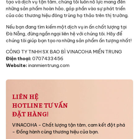
tạo và dịch vụ tận tâm, chúng tôi luôn nỗ lực mang đến
những sản phẩm hoàn hảo, góp phần vào sự phát triển
của các thương hiệu đông trùng hạ thảo trên thị trường.
Nếu bạn đang tìm kiếm một dịch vụ in ấn chất lượng tại
Đà Nẵng, đừng ngần ngại liên hệ với chúng tôi. Hãy để
chúng tôi giúp bạn tạo ra những sản phẩm ấn tượng nhất!
CÔNG TY TNHH SX BAO BÌ VINACOHA MIỀN TRUNG
Điện thoại:
0707433456
Website:
inanmientrung.com
LIÊN HỆ
HOTLINE TƯ VẤN
ĐẶT HÀNG!
VINACOHA - Chất lượng tận tâm, cam kết đột phá
- Đồng hành cùng thương hiệu của bạn.