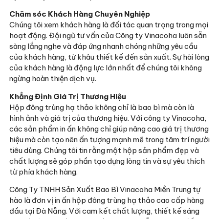
Chăm sóc Khách Hàng Chuyên Nghiệp
Chúng tôi xem khách hàng là đối tác quan trọng trong mọi
hoạt động. Đội ngũ tư vấn của Công ty Vinacoha luôn sẵn
sàng lắng nghe và đáp ứng nhanh chóng những yêu cầu
của khách hàng, từ khâu thiết kế đến sản xuất. Sự hài lòng
của khách hàng là động lực lớn nhất để chúng tôi không
ngừng hoàn thiện dịch vụ.
Khẳng Định Giá Trị Thương Hiệu
Hộp đông trùng hạ thảo không chỉ là bao bì mà còn là
hình ảnh và giá trị của thương hiệu. Với công ty Vinacoha,
các sản phẩm in ấn không chỉ giúp nâng cao giá trị thương
hiệu mà còn tạo nên ấn tượng mạnh mẽ trong tâm trí người
tiêu dùng. Chúng tôi tin rằng một hộp sản phẩm đẹp và
chất lượng sẽ góp phần tạo dựng lòng tin và sự yêu thích
từ phía khách hàng.
Công Ty TNHH Sản Xuất Bao Bì Vinacoha Miền Trung tự
hào là đơn vị in ấn hộp đông trùng hạ thảo cao cấp hàng
đầu tại Đà Nẵng. Với cam kết chất lượng, thiết kế sáng