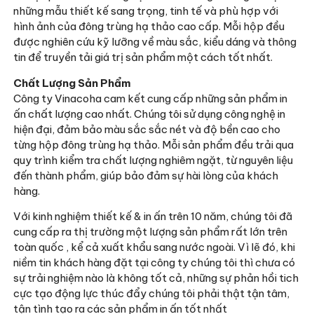
những mẫu thiết kế sang trọng, tinh tế và phù hợp với
hình ảnh của đông trùng hạ thảo cao cấp. Mỗi hộp đều
được nghiên cứu kỹ lưỡng về màu sắc, kiểu dáng và thông
tin để truyền tải giá trị sản phẩm một cách tốt nhất.
Chất Lượng Sản Phẩm
Công ty Vinacoha cam kết cung cấp những sản phẩm in
ấn chất lượng cao nhất. Chúng tôi sử dụng công nghệ in
hiện đại, đảm bảo màu sắc sắc nét và độ bền cao cho
từng hộp đông trùng hạ thảo. Mỗi sản phẩm đều trải qua
quy trình kiểm tra chất lượng nghiêm ngặt, từ nguyên liệu
đến thành phẩm, giúp bảo đảm sự hài lòng của khách
hàng.
Với kinh nghiệm thiết kế & in ấn trên 10 năm, chúng tôi đã
cung cấp ra thị trường một lượng sản phẩm rất lớn trên
toàn quốc , kể cả xuất khẩu sang nước ngoài. Vì lẽ đó, khi
niềm tin khách hàng đặt tại công ty chúng tôi thì chưa có
sự trải nghiệm nào là không tốt cả, những sự phản hồi tich
cực tạo động lực thúc đẩy chúng tôi phải thật tận tâm,
tận tình tạo ra các sản phẩm in ấn tốt nhất