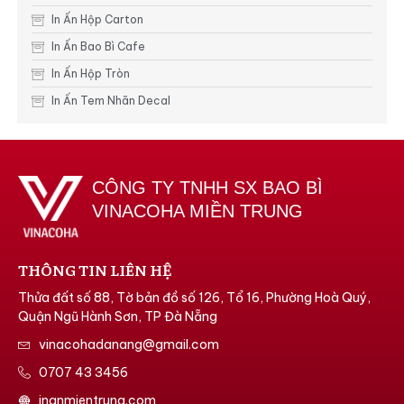
In Ấn Hộp Carton
In Ấn Bao Bì Cafe
In Ấn Hộp Tròn
In Ấn Tem Nhãn Decal
CÔNG TY TNHH SX BAO BÌ
VINACOHA MIỀN TRUNG
THÔNG TIN LIÊN HỆ
Thửa đất số 88, Tờ bản đồ số 126, Tổ 16, Phường Hoà Quý,
Quận Ngũ Hành Sơn, TP Đà Nẵng
vinacohadanang@gmail.com
0707 43 3456
inanmientrung.com