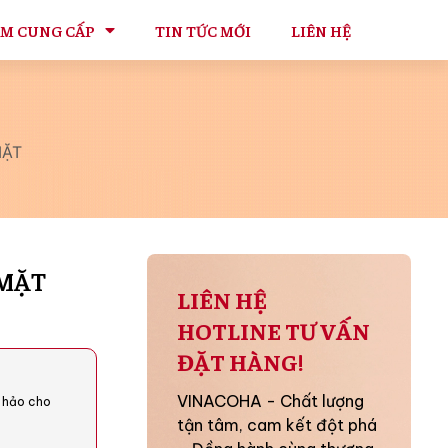
ẨM CUNG CẤP
TIN TỨC MỚI
LIÊN HỆ
MẶT
 MẶT
LIÊN HỆ
HOTLINE TƯ VẤN
ĐẶT HÀNG!
VINACOHA - Chất lượng
 hảo cho
tận tâm, cam kết đột phá