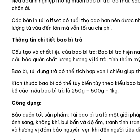
Nếu doanh nghiệp mong muốn bao bì trà có màu sắc si
chân ái.
Các bản in túi offset có tuổi thọ cao hơn nên được n
lượng từ vừa đến lớn mà vẫn tối ưu chi phí.
Thông tin chi tiết bao bì trà
Cấu tạo và chất liệu của bao bì trà: Bao bì trà hiện
cầu bảo quản chất lượng hương vị lá trà, tính thẩm mỹ 
Bao bì, túi đựng trà có thể tích hợp van 1 chiều giúp 
Kích thước bao bì có thể tùy biến tùy theo kiểu bao 
kế các mẫu bao bì trà là 250g – 500g – 1kg.
Công dụng:
Bảo quản tốt sản phẩm: Túi bao bì trà là một giải phá
ánh sáng, không khí, bụi bẩn và độ ẩm, tránh tình trạ
và hương vị đảm bảo nguyên vẹn khi đến người tiêu dù