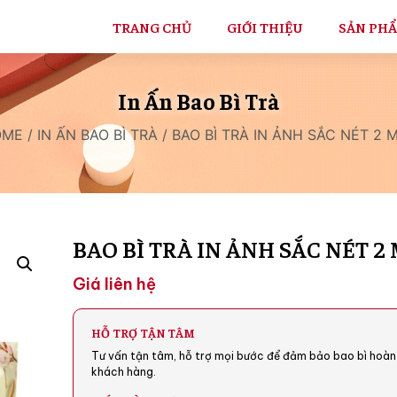
TRANG CHỦ
GIỚI THIỆU
SẢN PH
In Ấn Bao Bì Trà
OME
/
IN ẤN BAO BÌ TRÀ
/ BAO BÌ TRÀ IN ẢNH SẮC NÉT 2 
BAO BÌ TRÀ IN ẢNH SẮC NÉT 2
Giá liên hệ
HỖ TRỢ TẬN TÂM
Tư vấn tận tâm, hỗ trợ mọi bước để đảm bảo bao bì hoàn
khách hàng.