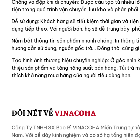
Chống va đập khi di chuyển: Được cấu tạo từ nhiều l
tiện trong quá trình vận chuyển, lưu kho và phân phối t
Dễ sử dụng: Khách hàng sẽ tiết kiệm thời gian và tiệ
dụng tiếp theo. Với người bán, họ sẽ dễ trưng bày, phâ
Nắm bắt thông tin sản phẩm nhanh chóng: In thông tin
hướng dẫn sử dụng, nguồn gốc trà… Đồng thời cũng gia
Tạo hình ảnh thương hiệu chuyên nghiệp: Ở góc nhìn ki
thiệu sản phẩm và tăng năng suất bán hàng. Túi trà m
thích khả năng mua hàng của người tiêu dùng hơn.
ĐÔI NÉT VỀ
VINACOHA
Công Ty TNHH SX Bao Bì VINACOHA Miền Trung tự hào l
Nam. Với bề dày kinh nghiệm và cơ sở hạ tầng hiện đạ