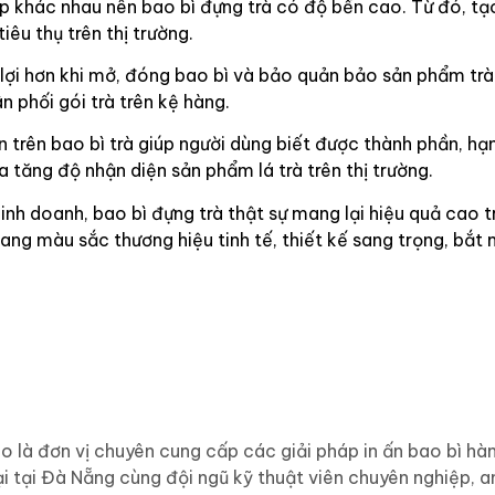
ớp khác nhau nên bao bì đựng trà có độ bền cao. Từ đó, tạ
iêu thụ trên thị trường.
n lợi hơn khi mở, đóng bao bì và bảo quản bảo sản phẩm trà
n phối gói trà trên kệ hàng.
 trên bao bì trà giúp người dùng biết được thành phần, hạn
 tăng độ nhận diện sản phẩm lá trà trên thị trường.
nh doanh, bao bì đựng trà thật sự mang lại hiệu quả cao t
ang màu sắc thương hiệu tinh tế, thiết kế sang trọng, bắt 
à đơn vị chuyên cung cấp các giải pháp in ấn bao bì hàn
i tại Đà Nẵng cùng đội ngũ kỹ thuật viên chuyên nghiệp, a