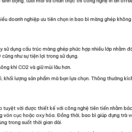
nh động, tươi mới và chân thực thì công nghệ in ấn offse
hiều doanh nghiệp ưu tiên chọn in bao bì màng ghép không 
 nay sử dụng cấu trúc màng ghép phức hợp nhiều lớp nhằm đ
cũng như sự tiện lợi trong sử dụng.
thông khí CO2 và giữ mùi lâu hơn.
bì, khối lượng sản phẩm mà bạn lựa chọn. Thông thường kíc
p tuyệt vời được thiết kế với công nghệ tiên tiến nhằm bảo 
ng vón cục hoặc oxy hóa. Đồng thời, bao bì giúp đựng trà v
ng trong suốt thời gian dài.