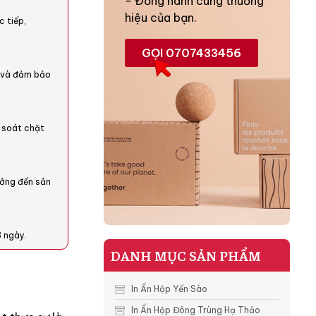
- Đồng hành cùng thương
hiệu của bạn.
c tiếp,
GỌI 0707433456
o và đảm bảo
 soát chặt
tưởng đến sản
3 ngày.
DANH MỤC SẢN PHẨM
In Ấn Hộp Yến Sào
In Ấn Hộp Đông Trùng Hạ Thảo