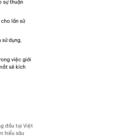
o sự thuận
 cho lần sử
 sử dụng,
rong việc giới
mắt sẽ kích
g đầu tại Việt
m hiểu sâu