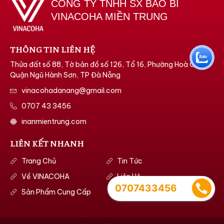
CÔNG TY TNHH SX BAO BÌ
VINACOHA MIỀN TRUNG
THÔNG TIN LIÊN HỆ
Thửa đất số 88, Tờ bản đồ số 126, Tổ 16, Phường Hoà Quý,
Quận Ngũ Hành Sơn, TP Đà Nẵng
vinacohadanang@gmail.com
0707 43 3456
inanmientrung.com
LIÊN KẾT NHANH
Trang Chủ
Tin Tức
Về VINACOHA
Liên Hệ
0707433456
Sản Phẩm Cung Cấp