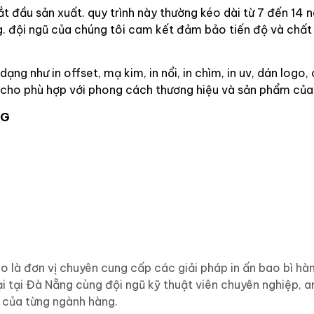
bắt đầu sản xuất. quy trình này thường kéo dài từ 7 đến 14 n
. đội ngũ của chúng tôi cam kết đảm bảo tiến độ và chất
ạng như in offset, mạ kim, in nổi, in chìm, in uv, dán logo,
o cho phù hợp với phong cách thương hiệu và sản phẩm của
NG
à đơn vị chuyên cung cấp các giải pháp in ấn bao bì hàn
i tại Đà Nẵng cùng đội ngũ kỹ thuật viên chuyên nghiệp, a
 của từng ngành hàng.