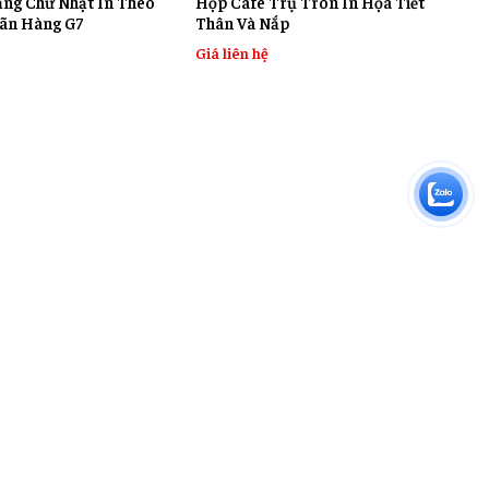
ng Chữ Nhật In Theo
Hộp Cafe Trụ Tròn In Họa Tiết
ãn Hàng G7
Thân Và Nắp
Giá liên hệ