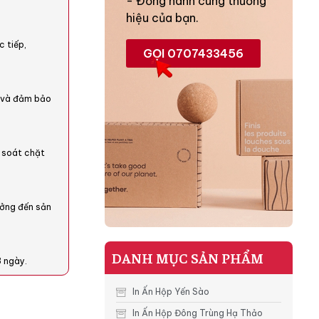
- Đồng hành cùng thương
hiệu của bạn.
c tiếp,
GỌI 0707433456
o và đảm bảo
 soát chặt
tưởng đến sản
DANH MỤC SẢN PHẨM
3 ngày.
In Ấn Hộp Yến Sào
In Ấn Hộp Đông Trùng Hạ Thảo