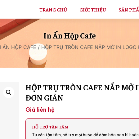
TRANG CHỦ
GIỚI THIỆU
SẢN PH
In Ấn Hộp Cafe
N ẤN HỘP CAFE
/ HỘP TRỤ TRÒN CAFE NẮP MỞ IN LOGO
HỘP TRỤ TRÒN CAFE NẮP MỞ 
ĐƠN GIẢN
Giá liên hệ
HỖ TRỢ TẬN TÂM
Tư vấn tận tâm, hỗ trợ mọi bước để đảm bảo bao bì hoàn