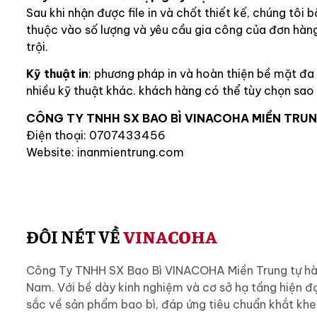
Sau khi nhận được file in và chốt thiết kế, chúng tôi 
thuộc vào số lượng và yêu cầu gia công của đơn hàng
trội.
Kỹ thuật in
: phương pháp in và hoàn thiện bề mặt đa d
nhiều kỹ thuật khác. khách hàng có thể tùy chọn sa
CÔNG TY TNHH SX BAO BÌ VINACOHA MIỀN TRU
Điện thoại: 0707433456
Website: inanmientrung.com
ĐÔI NÉT VỀ
VINACOHA
Công Ty TNHH SX Bao Bì VINACOHA Miền Trung tự hào l
Nam. Với bề dày kinh nghiệm và cơ sở hạ tầng hiện đạ
sắc về sản phẩm bao bì, đáp ứng tiêu chuẩn khắt khe