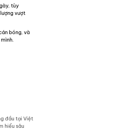
gày, tùy
 lượng vượt
 cán bóng, và
 mình.
g đầu tại Việt
m hiểu sâu