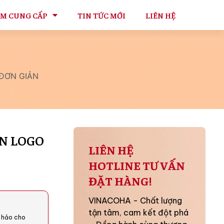
ẨM CUNG CẤP
TIN TỨC MỚI
LIÊN HỆ
 ĐƠN GIẢN
IN LOGO
LIÊN HỆ
HOTLINE TƯ VẤN
ĐẶT HÀNG!
VINACOHA - Chất lượng
tận tâm, cam kết đột phá
 hảo cho