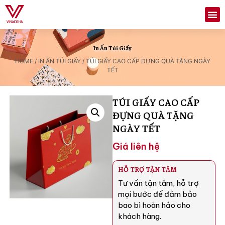
In Ấn Túi Giấy
HOME
/
IN ẤN TÚI GIẤY
/ TÚI GIẤY CAO CẤP ĐỰNG QUÀ TẶNG NGÀY
TẾT
TÚI GIẤY CAO CẤP
ĐỰNG QUÀ TẶNG
NGÀY TẾT
Giá liên hệ
HỖ TRỢ TẬN TÂM
Tư vấn tận tâm, hỗ trợ
mọi bước để đảm bảo
bao bì hoàn hảo cho
khách hàng.