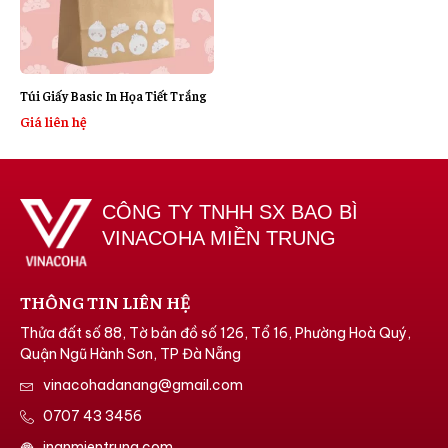
Túi Giấy Basic In Họa Tiết Trắng
Giá liên hệ
CÔNG TY TNHH SX BAO BÌ
VINACOHA MIỀN TRUNG
THÔNG TIN LIÊN HỆ
Thửa đất số 88, Tờ bản đồ số 126, Tổ 16, Phường Hoà Quý,
Quận Ngũ Hành Sơn, TP Đà Nẵng
vinacohadanang@gmail.com
0707 43 3456
inanmientrung.com