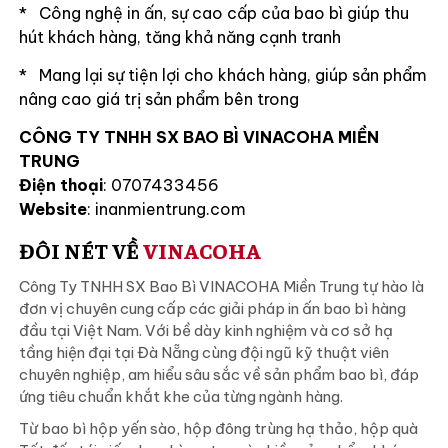
* Công nghệ in ấn, sự cao cấp của bao bì giúp thu
hút khách hàng, tăng khả năng cạnh tranh
* Mang lại sự tiện lợi cho khách hàng, giúp sản phẩm
nâng cao giá trị sản phẩm bên trong
CÔNG TY TNHH SX BAO BÌ VINACOHA MIỀN
TRUNG
Điện thoại
: 0707433456
Website
: inanmientrung.com
ĐÔI NÉT VỀ
VINACOHA
Công Ty TNHH SX Bao Bì VINACOHA Miền Trung tự hào là
đơn vị chuyên cung cấp các giải pháp in ấn bao bì hàng
đầu tại Việt Nam. Với bề dày kinh nghiệm và cơ sở hạ
tầng hiện đại tại Đà Nẵng cùng đội ngũ kỹ thuật viên
chuyên nghiệp, am hiểu sâu sắc về sản phẩm bao bì, đáp
ứng tiêu chuẩn khắt khe của từng ngành hàng.
Từ bao bì hộp yến sào, hộp đông trùng hạ thảo, hộp quà