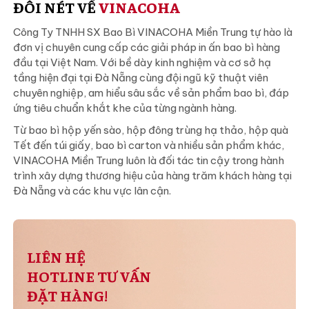
ĐÔI NÉT VỀ
VINACOHA
Công Ty TNHH SX Bao Bì VINACOHA Miền Trung tự hào là
đơn vị chuyên cung cấp các giải pháp in ấn bao bì hàng
đầu tại Việt Nam. Với bề dày kinh nghiệm và cơ sở hạ
tầng hiện đại tại Đà Nẵng cùng đội ngũ kỹ thuật viên
chuyên nghiệp, am hiểu sâu sắc về sản phẩm bao bì, đáp
ứng tiêu chuẩn khắt khe của từng ngành hàng.
Từ bao bì hộp yến sào, hộp đông trùng hạ thảo, hộp quà
Tết đến túi giấy, bao bì carton và nhiều sản phẩm khác,
VINACOHA Miền Trung luôn là đối tác tin cậy trong hành
trình xây dựng thương hiệu của hàng trăm khách hàng tại
Đà Nẵng và các khu vực lân cận.
LIÊN HỆ
HOTLINE TƯ VẤN
ĐẶT HÀNG!