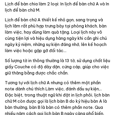
Lịch để bàn chia làm 2 loại: In lịch để bàn chữ A và In
lịch để bàn chữ M.
Lịch để bàn chữ A thiết kế nhỏ gọn, sang trọng và
lịch lãm rất phù hợp trưng bày tại phòng khách, bàn
làm việc, hay dùng làm quà tặng. Loại lịch này vô
cùng tiện lợi và hiệu dụng hàng ngày khi cần ghi chú
ngày kỷ niệm, những sự kiện đáng nhớ, lên kế hoạch
làm việc hoặc gặp gỡ đối tác…
Số lượng tờ in thông thường là 13 tờ, sử dụng chất liệu
giấy Couche có độ dày dặn, cứng cáp, giúp cho việc
giữ thăng bằng được chắc chắn.
Tương tự với lịch chữ A nhưng có thêm một phần
note dành chú thích Làm việc, đánh dấu sự kiện,..
Đặc biệt, trong thuật ngữ khi đặt in lịch phôi, lịch bàn
chữ M còn được gọi là lịch bàn B do ký hiệu bàn A là
bàn thường, bàn B là bàn có thêm phần note. Qua
nhiều năm cách gọi lịch bàn B ngày càng phổ biến.