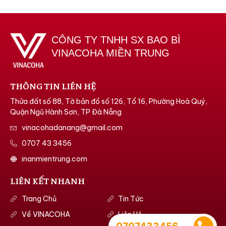
CÔNG TY TNHH SX BAO BÌ
VINACOHA MIỀN TRUNG
THÔNG TIN LIÊN HỆ
Thửa đất số 88, Tờ bản đồ số 126, Tổ 16, Phường Hoà Quý,
Quận Ngũ Hành Sơn, TP Đà Nẵng
vinacohadanang@gmail.com
0707 43 3456
inanmientrung.com
LIÊN KẾT NHANH
Trang Chủ
Tin Tức
Về VINACOHA
Liên Hệ