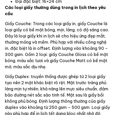
Đại đặc biệt: 16×24 cm
Các loại giấy thường dùng trong in lịch theo yêu
cầu
Giấy Couche: Trong các loại giấy in, giấy Couche là
loại giấy có bề mặt bóng, mịn, láng, có độ sáng cao.
Đây là loại giấy khi in lịch sẽ cho hiệu ứng đẹp mắt,
thường mỏng và mềm. Phù hợp với nhiều công nghệ
in, đặc biệt là in offset. Định lượng vào khoảng 90 –
300 gsm. Gồm 2 loại: giấy Couche Gloss có bề mặt
bóng, màu sắc tươi và giấy Couche Matt có bề mặt
mờ, màu sắc dịu nhẹ.
Giấy Duplex: truyền thống được ghép từ 2 loại giấy
tạo nên 2 mặt khác biệt rõ rệt. Mặt trước tráng phủ
láng mịn tự nhiên, khả năng lên mực siêu chuẩn, đảm
bảo đường nét sắc sảo tinh tế. Mặt sau là giấy bồi
không phủ bóng. Định lượng thông thường của giấy
duplex vào khoảng từ 250 gsm – 500 gsm. Loại giấy
này phù hợp để in lịch tết dạng bloc nhất nhờ độ