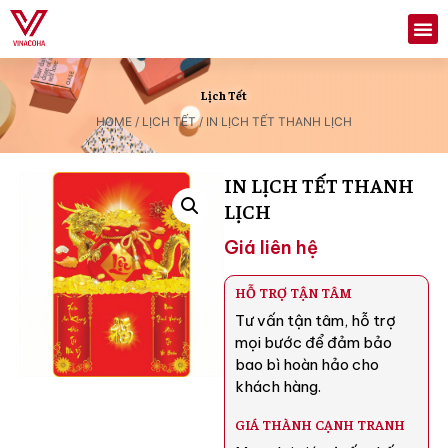
Lịch Tết
HOME
/
LỊCH TẾT
/ IN LỊCH TẾT THANH LỊCH
IN LỊCH TẾT THANH
LỊCH
Giá liên hệ
HỖ TRỢ TẬN TÂM
Tư vấn tận tâm, hỗ trợ
mọi bước để đảm bảo
bao bì hoàn hảo cho
khách hàng.
GIÁ THÀNH CẠNH TRANH