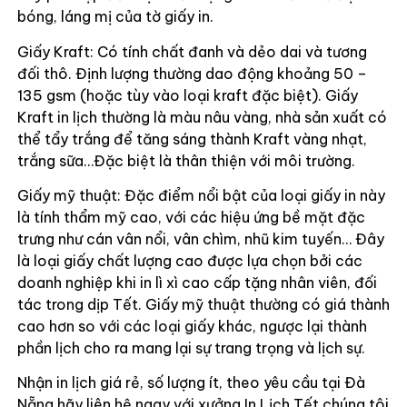
bóng, láng mị của tờ giấy in.
Giấy Kraft: Có tính chất đanh và dẻo dai và tương
đối thô. Định lượng thường dao động khoảng 50 –
135 gsm (hoặc tùy vào loại kraft đặc biệt). Giấy
Kraft in lịch thường là màu nâu vàng, nhà sản xuất có
thể tẩy trắng để tăng sáng thành Kraft vàng nhạt,
trắng sữa…Đặc biệt là thân thiện với môi trường.
Giấy mỹ thuật: Đặc điểm nổi bật của loại giấy in này
là tính thẩm mỹ cao, với các hiệu ứng bề mặt đặc
trưng như cán vân nổi, vân chìm, nhũ kim tuyến… Đây
là loại giấy chất lượng cao được lựa chọn bởi các
doanh nghiệp khi in lì xì cao cấp tặng nhân viên, đối
tác trong dịp Tết. Giấy mỹ thuật thường có giá thành
cao hơn so với các loại giấy khác, ngược lại thành
phần lịch cho ra mang lại sự trang trọng và lịch sự.
Nhận in lịch giá rẻ, số lượng ít, theo yêu cầu tại Đà
Nẵng hãy liên hệ ngay với xưởng In Lịch Tết chúng tôi