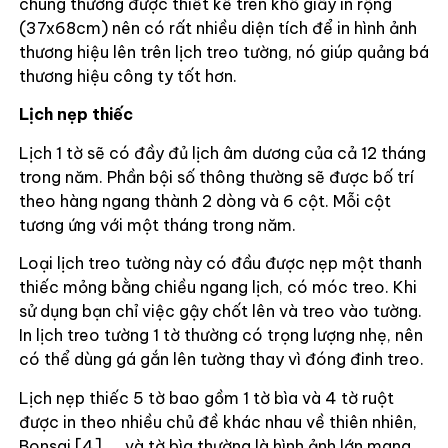
chúng thường được thiết kế trên khổ giấy in rộng
(37x68cm) nên có rất nhiều diện tích để in hình ảnh
thương hiệu lên trên lịch treo tường, nó giúp quảng bá
thương hiệu công ty tốt hơn.
Lịch nẹp thiếc
Lịch 1 tờ sẽ có đầy đủ lịch âm dương của cả 12 tháng
trong năm. Phần bội số thông thường sẽ được bố trí
theo hàng ngang thành 2 dòng và 6 cột. Mỗi cột
tương ứng với một tháng trong năm.
Loại lịch treo tường này có đầu được nẹp một thanh
thiếc mỏng bằng chiều ngang lịch, có móc treo. Khi
sử dụng bạn chỉ việc gậy chốt lên và treo vào tường.
In lịch treo tường 1 tờ thường có trọng lượng nhẹ, nên
có thể dùng gá gắn lên tường thay vì đóng đinh treo.
Lịch nẹp thiếc 5 tờ bao gồm 1 tờ bìa và 4 tờ ruột
được in theo nhiều chủ đề khác nhau về thiên nhiên,
Bonsai [4] ,… và tờ bìa thường là hình ảnh lớn mang