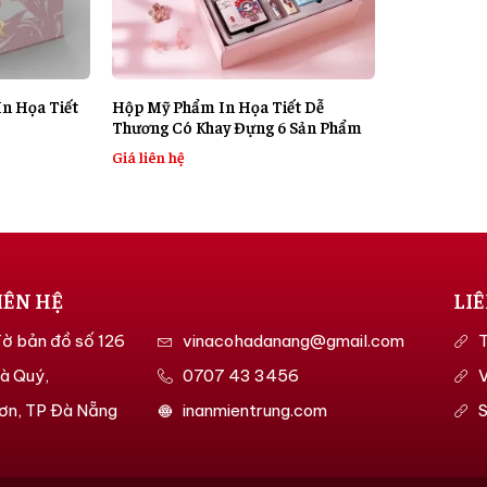
n Họa Tiết
Hộp Mỹ Phẩm In Họa Tiết Dễ
Thương Có Khay Đựng 6 Sản Phẩm
Giá liên hệ
IÊN HỆ
LI
Tờ bản đồ số 126
vinacohadanang@gmail.com
T
à Quý,
0707 43 3456
ơn, TP Đà Nẵng
inanmientrung.com