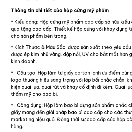
Thông tin chi tiết của hộp cứng mỹ phẩm
* Kiểu dáng: Hộp cứng mỹ phẩm cao cấp sở hữu kiểu 
quà tặng cao cấp. Thiết kế hộp cứng với khay đựng ti
cho sản phẩm bên trong.
* Kích Thước & Màu Sắc: được sản xuất theo yêu cầu k
được ép kim nhũ vàng, dập nổi, UV cho bắt mắt hơn gi
kinh doanh.
* Cấu tạo: Hộp làm từ giấy carton lạnh ưu điểm cứng
logo thương hiệu sang trọng với lớp bồi chắc chắn, kh
kiện quai lụa, quai rút và khay cố định đi kèm. Quai
thấm mỹ cho bao bì.
* Công dụng: Hộp làm bao bì đựng sản phẩm chắc chắ
giấy mang đến giải pháp bao bì cao cấp cho các thươn
marketing hiệu quả. Đồng thời sự cao cấp của hộp cò
hàng.