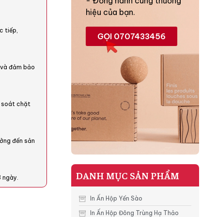
- Đồng hành cùng thương
hiệu của bạn.
c tiếp,
GỌI 0707433456
o và đảm bảo
 soát chặt
tưởng đến sản
DANH MỤC SẢN PHẨM
3 ngày.
In Ấn Hộp Yến Sào
In Ấn Hộp Đông Trùng Hạ Thảo