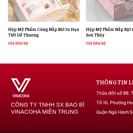
Hộp Mỹ Phẩm Cứng Nắp Mở In Họa
Hộp Mỹ Phẩm Nắp Bật I
Tiết Dễ Thương
Sơn Thủy
Giá liên hệ
Giá liên hệ
THÔNG TIN L
Thửa đất số 88, 
Tổ 16, Phường Ho
CÔNG TY TNHH SX BAO BÌ
VINACOHA MIỀN TRUNG
Quận Ngũ Hành S