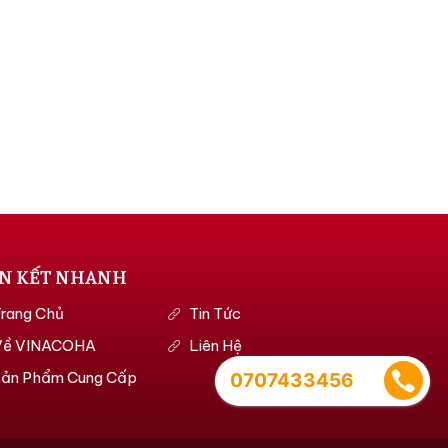
ÊN KẾT NHANH
rang Chủ
Tin Tức
Về VINACOHA
Liên Hệ
Sản Phẩm Cung Cấp
0707433456