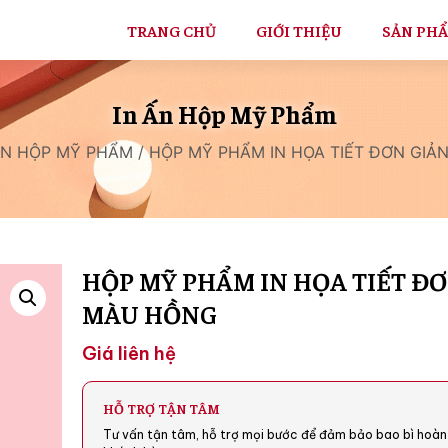
TRANG CHỦ
GIỚI THIỆU
SẢN PH
In Ấn Hộp Mỹ Phẩm
ẤN HỘP MỸ PHẨM
/ HỘP MỸ PHẨM IN HỌA TIẾT ĐƠN GI
HỘP MỸ PHẨM IN HỌA TIẾT Đ
MÀU HỒNG
Giá liên hệ
HỖ TRỢ TẬN TÂM
Tư vấn tận tâm, hỗ trợ mọi bước để đảm bảo bao bì hoàn