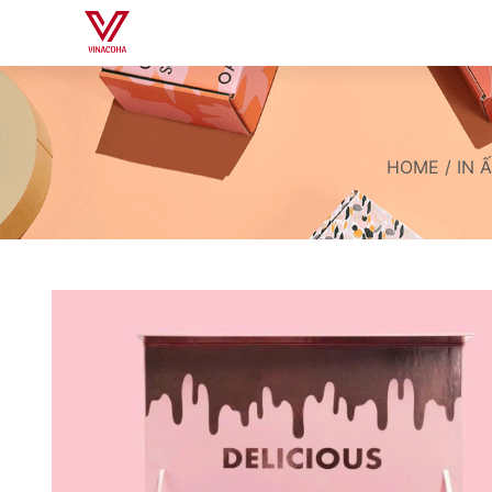
HOME
/
IN 