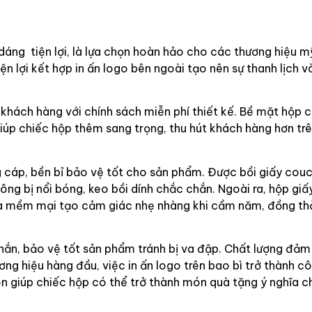
dáng tiện lợi, là lựa chọn hoàn hảo cho các thương hiệu 
ện lợi kết hợp in ấn logo bên ngoài tạo nên sự thanh lịch 
hách hàng với chính sách miễn phí thiết kế. Bề mặt hộp c
úp chiếc hộp thêm sang trọng, thu hút khách hàng hơn trê
 cáp, bền bỉ bảo vệ tốt cho sản phẩm. Được bồi giấy couc
ông bị nổi bóng, keo bồi dính chắc chắn. Ngoài ra, hộp gi
 lụa mềm mại tạo cảm giác nhẹ nhàng khi cầm năm, đồng thờ
n, bảo vệ tốt sản phẩm tránh bị va đập. Chất lượng đảm
g hiệu hàng đầu, việc in ấn logo trên bao bì trở thành c
n giúp chiếc hộp có thể trở thành món quà tặng ý nghĩa 