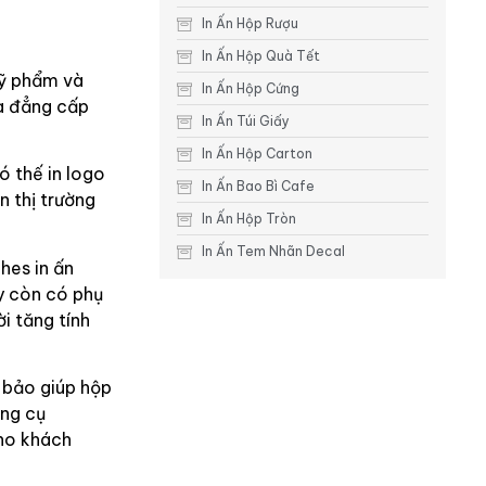
In Ấn Hộp Rượu
In Ấn Hộp Quà Tết
mỹ phẩm và
In Ấn Hộp Cứng
và đẳng cấp
In Ấn Túi Giấy
In Ấn Hộp Carton
ó thế in logo
In Ấn Bao Bì Cafe
n thị trường
In Ấn Hộp Tròn
In Ấn Tem Nhãn Decal
hes in ấn
ấy còn có phụ
i tăng tính
 bảo giúp hộp
ông cụ
cho khách