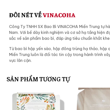
ĐÔI NÉT VỀ
VINACOHA
Công Ty TNHH SX Bao Bì VINACOHA Miền Trung tự hào l
Nam. Với bề dày kinh nghiệm và cơ sở hạ tầng hiện đạ
sắc về sản phẩm bao bì, đáp ứng tiêu chuẩn khắt khe
Từ bao bì hộp yến sào, hộp đông trùng hạ thảo, hộp 
Miền Trung luôn là đối tác tin cậy trong hành trình 
vực lân cận.
SẢN PHẨM TƯƠNG TỰ