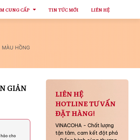
ẨM CUNG CẤP
TIN TỨC MỚI
LIÊN HỆ
ẢN MÀU HỒNG
ƠN GIẢN
LIÊN HỆ
HOTLINE TƯ VẤN
ĐẶT HÀNG!
VINACOHA - Chất lượng
tận tâm, cam kết đột phá
 hảo cho