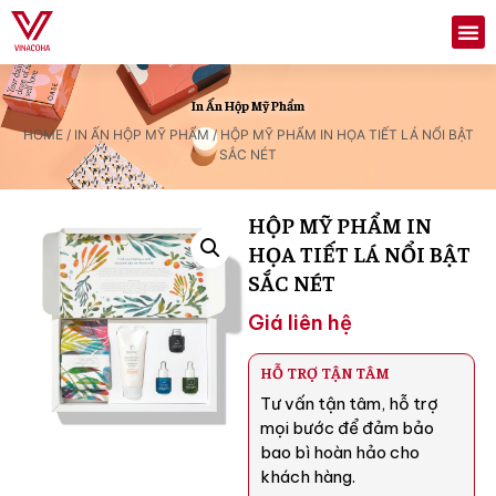
In Ấn Hộp Mỹ Phẩm
HOME
/
IN ẤN HỘP MỸ PHẨM
/ HỘP MỸ PHẨM IN HỌA TIẾT LÁ NỔI BẬT
SẮC NÉT
HỘP MỸ PHẨM IN
HỌA TIẾT LÁ NỔI BẬT
SẮC NÉT
Giá liên hệ
HỖ TRỢ TẬN TÂM
Tư vấn tận tâm, hỗ trợ
mọi bước để đảm bảo
bao bì hoàn hảo cho
khách hàng.