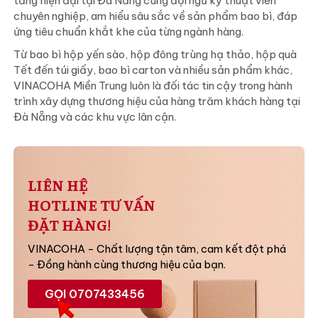
tầng hiện đại tại Đà Nẵng cùng đội ngũ kỹ thuật viên
chuyên nghiệp, am hiểu sâu sắc về sản phẩm bao bì, đáp
ứng tiêu chuẩn khắt khe của từng ngành hàng.
Từ bao bì hộp yến sào, hộp đông trùng hạ thảo, hộp quà
Tết đến túi giấy, bao bì carton và nhiều sản phẩm khác,
VINACOHA Miền Trung luôn là đối tác tin cậy trong hành
trình xây dựng thương hiệu của hàng trăm khách hàng tại
Đà Nẵng và các khu vực lân cận.
LIÊN HỆ
HOTLINE TƯ VẤN
ĐẶT HÀNG!
VINACOHA - Chất lượng tận tâm, cam kết đột phá
- Đồng hành cùng thương hiệu của bạn.
GỌI 0707433456