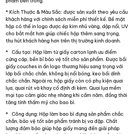
phẩm bên trong.
* Kích Thước & Màu Sắc: được sản xuất theo yêu cầu
khách hàng với chính sách miễn phí thiết kế. Bề mặt
hộp có thế in logo được ép kim nhũ vàng, dập nổi, UV
cho bắt mắt hơn giúp chiếc hộp thêm sang trọng,
thu hút khách hàng hơn trên thị trường kinh doanh.
* Cấu tạo: Hộp làm từ giấy carton lạnh ưu điểm
cứng cáp, bền bỉ bảo vệ tốt cho sản phẩm. Được bồi
giấy couches in ấn logo thương hiệu sang trọng với
lớp bồi chắc chắn, không bị nổi bóng, keo bồi dính
chắc chắn. Ngoài ra, hộp giấy còn có phụ kiện quai
lụa, quai rút và khay cố định đi kèm. Quai lụa mềm
mại tạo cảm giác nhẹ nhàng khi cầm năm, đồng thời
tăng tính thấm mỹ cho bao bì.
* Công dụng: Hộp làm bao bì đựng sản phẩm chắc
chắn, bảo vệ tốt sản phẩm tránh bị va đập. Chất
lượng đảm bảo giúp hộp giấy mang đến giải pháp