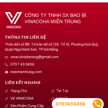
CÔNG TY TNHH SX BAO BÌ
VINACOHA MIỀN TRUNG
THÔNG TIN LIÊN HỆ
Thửa đất số 88, Tờ bản đồ số 126, Tổ 16, Phường Hoà Quý,
Quận Ngũ Hành Sơn, TP Đà Nẵng
vinacohadanang@gmail.com
0707 43 3456
inanmientrung.com
LIÊN KẾT NHANH
Trang Chủ
Tin Tức
Về VINACOHA
Liên Hệ
0707433456
Sản Phẩm Cung Cấp