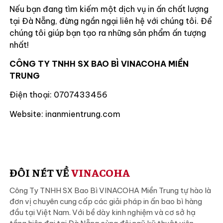
Nếu bạn đang tìm kiếm một dịch vụ in ấn chất lượng
tại Đà Nẵng, đừng ngần ngại liên hệ với chúng tôi. Để
chúng tôi giúp bạn tạo ra những sản phẩm ấn tượng
nhất!
CÔNG TY TNHH SX BAO BÌ VINACOHA MIỀN
TRUNG
Điện thoại: 0707433456
Website: inanmientrung.com
ĐÔI NÉT VỀ
VINACOHA
Công Ty TNHH SX Bao Bì VINACOHA Miền Trung tự hào là
đơn vị chuyên cung cấp các giải pháp in ấn bao bì hàng
đầu tại Việt Nam. Với bề dày kinh nghiệm và cơ sở hạ